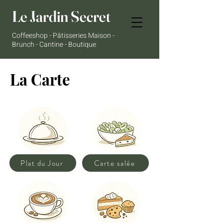
Le Jardin Secret
Coffeeshop - Pâtisseries Maison -
Brunch - Cantine - Boutique
La Carte
Plat du Jour
Carte salée