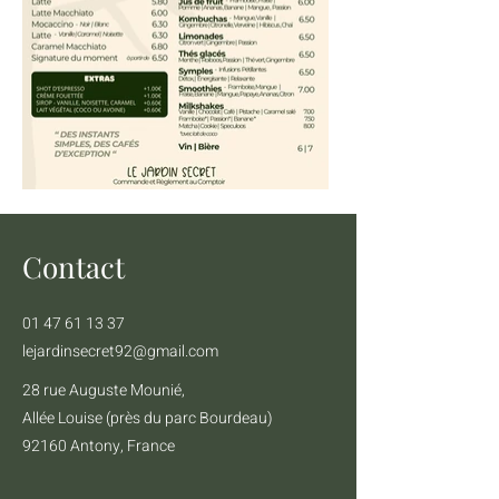
Contact
01 47 61 13 37
lejardinsecret92@gmail.com
28 rue Auguste Mounié,
Allée Louise (près du parc Bourdeau)
92160 Antony, France